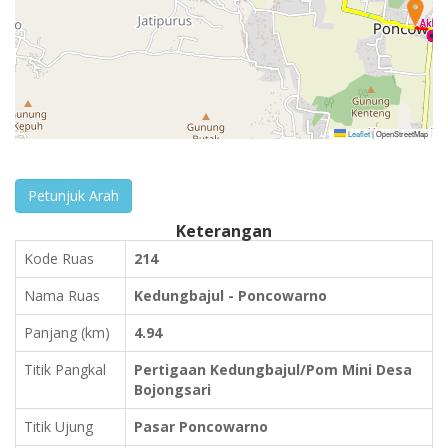
Leaflet
|
OpenStreetMap
Petunjuk Arah
Keterangan
Kode Ruas
214
Nama Ruas
Kedungbajul - Poncowarno
Panjang (km)
4.94
Titik Pangkal
Pertigaan Kedungbajul/Pom Mini Desa
Bojongsari
Titik Ujung
Pasar Poncowarno