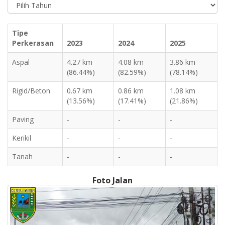
Tipe
Perkerasan
2023
2024
2025
Aspal
4.27 km
4.08 km
3.86 km
(86.44%)
(82.59%)
(78.14%)
Rigid/Beton
0.67 km
0.86 km
1.08 km
(13.56%)
(17.41%)
(21.86%)
Paving
-
-
-
Kerikil
-
-
-
Tanah
-
-
-
Foto Jalan