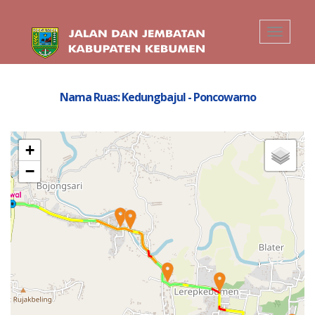
Toggle
navigati
Nama Ruas: Kedungbajul - Poncowarno
+
−