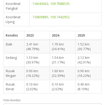
Koordinat
-7.6644362, 109.7088535
Pangkal
Koordinat
-7.6809885, 109.7442952
Ujung
Kondisi
2023
2024
2025
Baik
2.41 km
1.70 km
1.52 km
(48.79%)
(34.41%)
(30.77%)
Sedang
1.53 km
1.54 km
2.12 km
(30.97%)
(31.17%)
(42.91%)
Rusak
0.90 km
1.60 km
0.90 km
Ringan
(18.22%)
(32.39%)
(18.22%)
Rusak
0.10 km
0.10 km
0.40 km
Berat
(2.02%)
(2.02%)
(8.10%)
Foto Kondisi: