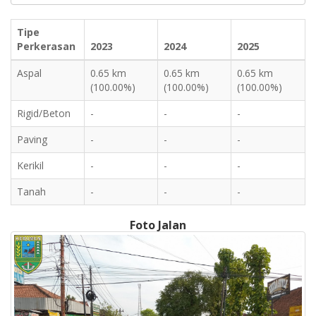
Tipe
Perkerasan
2023
2024
2025
Aspal
0.65 km
0.65 km
0.65 km
(100.00%)
(100.00%)
(100.00%)
Rigid/Beton
-
-
-
Paving
-
-
-
Kerikil
-
-
-
Tanah
-
-
-
Foto Jalan