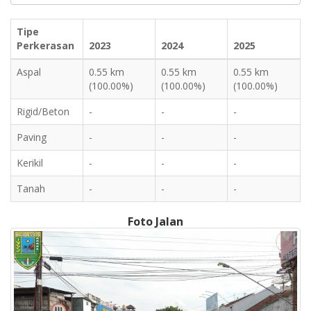
Tipe
Perkerasan
2023
2024
2025
Aspal
0.55 km
0.55 km
0.55 km
(100.00%)
(100.00%)
(100.00%)
Rigid/Beton
-
-
-
Paving
-
-
-
Kerikil
-
-
-
Tanah
-
-
-
Foto Jalan