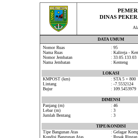
PEMER
DINAS PEKE
Al
DATA UMUM
Nomor Ruas
: 95
Nama Ruas
: Kalireja - Ke
Nomor Jembatan
: 33.05.133.03
Nama Jembatan
: Kenteng
LOKASI
KMPOST (km)
: STA 5 + 800
Lintang
: -7.5532124
Bujur
: 109.5453979
DIMENSI
Panjang (m)
: 46
Lebar (m)
: 3
Jumlah Bentang
: 3
TIPE/KONDISI
Tipe Bangunan Atas
: Gelagar Komp
Kondisi Bangunan Atas
: Rusak Ringan