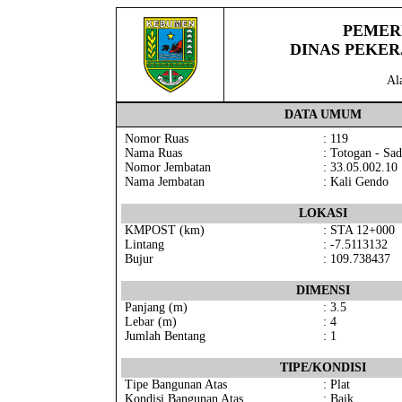
PEMER
DINAS PEKE
Al
DATA UMUM
Nomor Ruas
: 119
Nama Ruas
: Totogan - Sa
Nomor Jembatan
: 33.05.002.10
Nama Jembatan
: Kali Gendo
LOKASI
KMPOST (km)
: STA 12+000
Lintang
: -7.5113132
Bujur
: 109.738437
DIMENSI
Panjang (m)
: 3.5
Lebar (m)
: 4
Jumlah Bentang
: 1
TIPE/KONDISI
Tipe Bangunan Atas
: Plat
Kondisi Bangunan Atas
: Baik