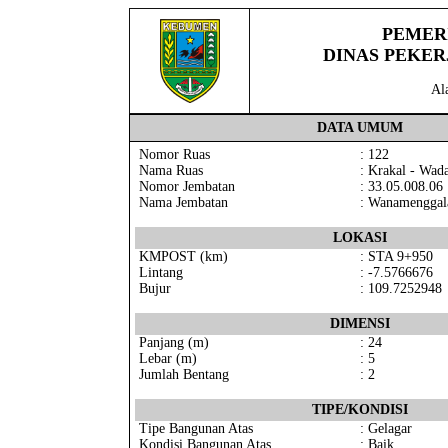
PEMER
DINAS PEKE
Al
DATA UMUM
Nomor Ruas
: 122
Nama Ruas
: Krakal - Wad
Nomor Jembatan
: 33.05.008.06
Nama Jembatan
: Wanamenggal
LOKASI
KMPOST (km)
: STA 9+950
Lintang
: -7.5766676
Bujur
: 109.7252948
DIMENSI
Panjang (m)
: 24
Lebar (m)
: 5
Jumlah Bentang
: 2
TIPE/KONDISI
Tipe Bangunan Atas
: Gelagar
Kondisi Bangunan Atas
: Baik