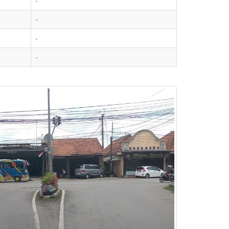
-
-
-
-