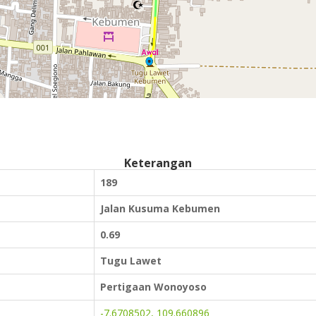
Keterangan
189
Jalan Kusuma Kebumen
0.69
Tugu Lawet
Pertigaan Wonoyoso
-7.6708502, 109.660896