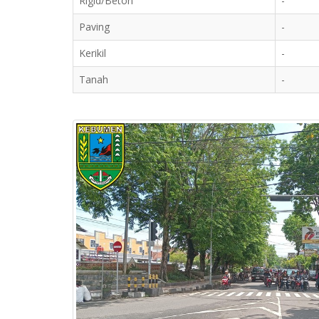
Rigid/Beton
-
Paving
-
Kerikil
-
Tanah
-