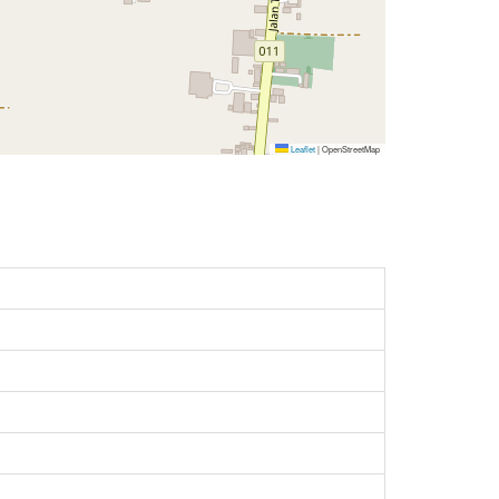
Leaflet
|
OpenStreetMap