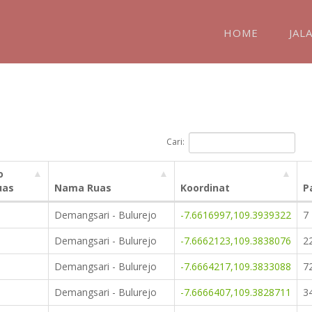
HOME
JAL
Cari:
o
uas
Nama Ruas
Koordinat
P
Demangsari - Bulurejo
-7.6616997,109.3939322
7
Demangsari - Bulurejo
-7.6662123,109.3838076
2
Demangsari - Bulurejo
-7.6664217,109.3833088
7
Demangsari - Bulurejo
-7.6666407,109.3828711
3