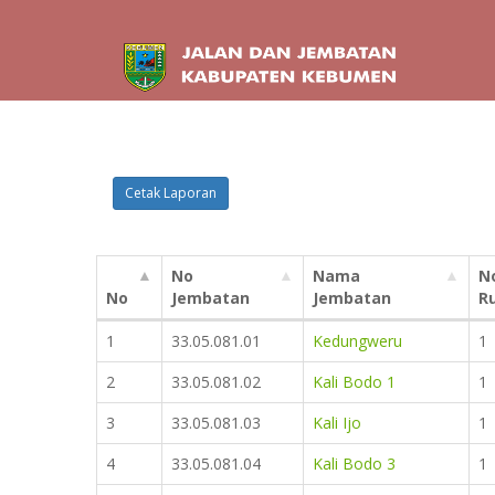
Cetak Laporan
No
Nama
N
No
Jembatan
Jembatan
R
1
33.05.081.01
Kedungweru
1
2
33.05.081.02
Kali Bodo 1
1
3
33.05.081.03
Kali Ijo
1
4
33.05.081.04
Kali Bodo 3
1