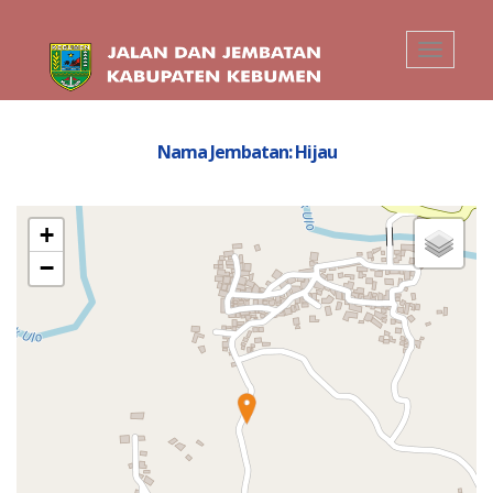
Toggle
navigati
Nama Jembatan: Hijau
+
−