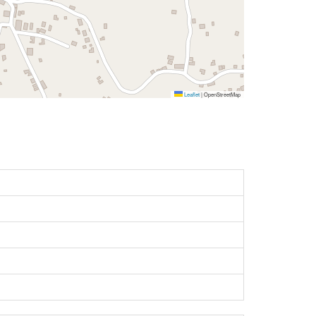
Leaflet
|
OpenStreetMap