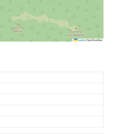
Leaflet
|
OpenStreetMap