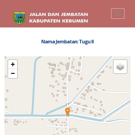
Toggle
navigati
Nama Jembatan: Tugu II
+
−