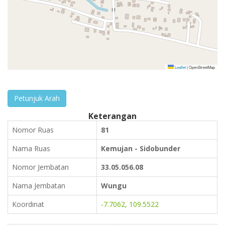
Leaflet
|
OpenStreetMap
Petunjuk Arah
Keterangan
Nomor Ruas
81
Nama Ruas
Kemujan - Sidobunder
Nomor Jembatan
33.05.056.08
Nama Jembatan
Wungu
Koordinat
-7.7062, 109.5522